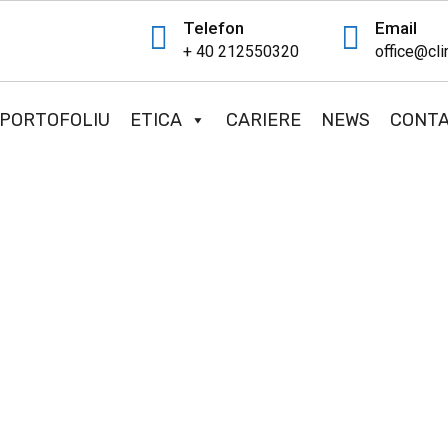
Telefon
Email
+ 40 212550320
office@cli
PORTOFOLIU
ETICA
CARIERE
NEWS
CONT
R