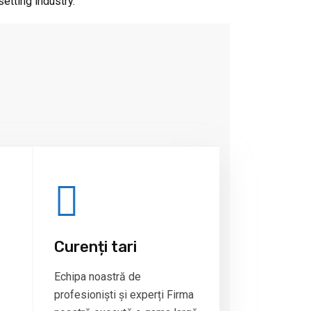
setting industry.
Curenți tari
Echipa noastră de
profesioniști și experți Firma