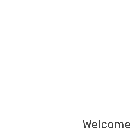
 solutions in the century for the
terials.
Welcome