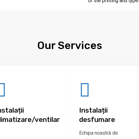
of the printing and type
Our Services
nstalații
Instalații
limatizare/ventilar
desfumare
Echipa noastră de