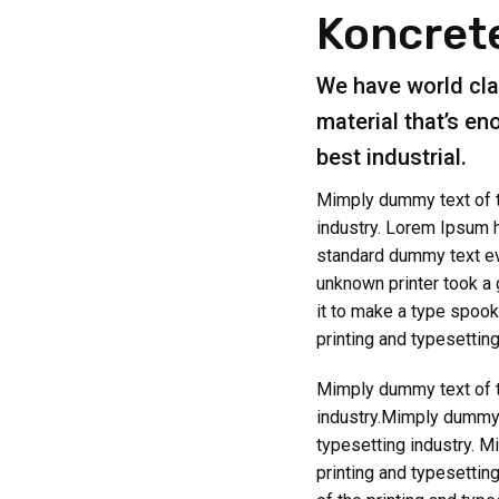
Koncret
We have world cl
material that’s en
best industrial.
Mimply dummy text of t
industry. Lorem Ipsum h
standard dummy text ev
unknown printer took a
it to make a type spoo
printing and typesetting
Mimply dummy text of t
industry.Mimply dummy t
typesetting industry. 
printing and typesettin