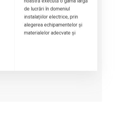
noastră execută o gama largă
de lucrări în domeniul
instalațiilor electrice, prin
alegerea echipamentelor și
materialelor adecvate și