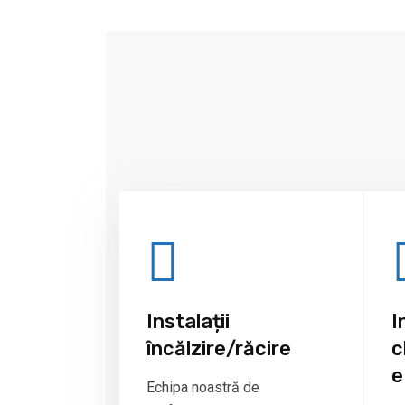
Instalații
I
încălzire/răcire
c
e
Echipa noastră de