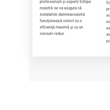
profesioniști și experți Echipa
Ec
noastră se va asigura că
pr
instalatiile dumneavoastră
in
funcţionează corect cu o
ma
eficienţă maximă şi cu un
ex
consum redus.
in
po