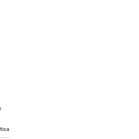
r
tica