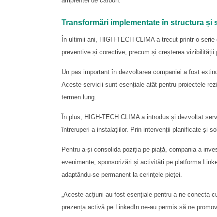
amprentei de carbon.
Transformări implementate în structura și
În ultimii ani, HIGH-TECH CLIMA a trecut printr-o serie d
preventive și corective, precum și creșterea vizibilității
Un pas important în dezvoltarea companiei a fost extindere
Aceste servicii sunt esențiale atât pentru proiectele rezi
termen lung.
În plus, HIGH-TECH CLIMA a introdus și dezvoltat servic
întreruperi a instalațiilor. Prin intervenții planificate 
Pentru a-și consolida poziția pe piață, compania a invest
evenimente, sponsorizări și activități pe platforma Link
adaptându-se permanent la cerințele pieței.
„Aceste acțiuni au fost esențiale pentru a ne conecta cu 
prezența activă pe LinkedIn ne-au permis să ne promovăm 