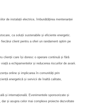
iilor de instalații electrice, îmbunătățirea mentenanței
stocare, ca soluții sustenabile și eficiente energetic.
le fiecărui client pentru a oferi un randament optim pe
clienții care își doresc o operare continuă și fără
e viață a echipamentelor și reducerea riscurilor de avarii.
ezența online și implicarea în comunități prin
nță energetică și servicii de înaltă calitate,
ocală și internațională. Evenimentele sponsorizate și
e, dar și asupra celor mai complexe proiecte dezvoltate