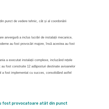
n punct de vedere tehnic, cât și al coordonării
re anvergură a inclus lucrări de instalații mecanice,
moderne au fost provocări majore, însă acestea au fost
nia a executat instalații complexe, incluzând rețele
ct au fost construite 12 adăposturi destinate avioanelor
ctul a fost implementat cu succes, consolidând astfel
au fost provocatoare atât din punct