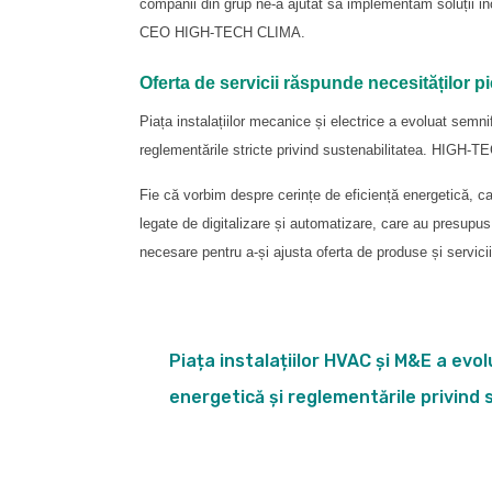
companii din grup ne-a ajutat să implementăm soluții ino
CEO HIGH-TECH CLIMA.
Oferta de servicii răspunde necesităților pi
Piața instalațiilor mecanice și electrice a evoluat semni
reglementările stricte privind sustenabilitatea. HIGH-
Fie că vorbim despre cerințe de eficiență energetică, c
legate de digitalizare și automatizare, care au presu
necesare pentru a-și ajusta oferta de produse și servicii
Piața instalațiilor HVAC și M&E a evol
energetică și reglementările privind