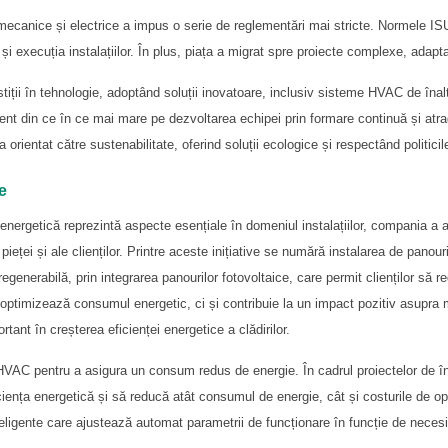
or mecanice și electrice a impus o serie de reglementări mai stricte. Normele IS
și execuția instalațiilor. În plus, piața a migrat spre proiecte complexe, adaptat
i în tehnologie, adoptând soluții inovatoare, inclusiv sisteme HVAC de înaltă e
nt din ce în ce mai mare pe dezvoltarea echipei prin formare continuă și atra
orientat către sustenabilitate, oferind soluții ecologice și respectând politic
e
a energetică reprezintă aspecte esențiale în domeniul instalațiilor, compania a
eței și ale clienților. Printre aceste inițiative se numără instalarea de panouri 
 regenerabilă, prin integrarea panourilor fotovoltaice, care permit clienților s
r optimizează consumul energetic, ci și contribuie la un impact pozitiv asupra
rtant în creșterea eficienței energetice a clădirilor.
HVAC pentru a asigura un consum redus de energie. În cadrul proiectelor de în
ența energetică și să reducă atât consumul de energie, cât și costurile de op
gente care ajustează automat parametrii de funcționare în funcție de necesități