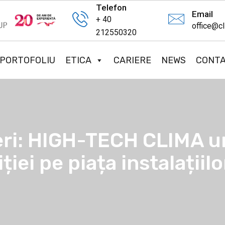
Telefon
Email
+ 40
office@cl
212550320
PORTOFOLIU
ETICA
CARIERE
NEWS
CONT
eri: HIGH-TECH CLIMA 
iei pe piața instalațiilo