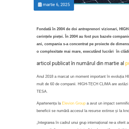
martie 6, 2025
Fondată în 2004 de doi antreprenori vizionari, HIGH
cerințele pieței. În 2004 au fost pus bazele compa
ani, compania s-a concentrat pe proiecte de dimensi
o complexitate mai mare, executând lucrări în clădiri
articol publicat în numărul din martie al
pu
Anul 2018 a marcat un moment important în evoluția HI
mult de 60 de companii. HIGH-TECH CLIMA are astăzi pest
TESA.
Apartenența la
Elevion Group
a avut un impact semnific
beneficii se numără accesul la resurse extinse și la kno
„Integrarea în cadrul unui grup internațional ne-a oferi