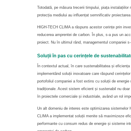
Totodată, pe măsura trecerii timpului, piața instalațiil
protecția mediului au influențat semnificativ proiectarea 
HIGH-TECH CLIMA a răspuns acestor cerințe prin investiți
reducerea amprentei de carbon. În plus, s-a pus un acce
proiect. Nu în ultimul rând, managementul companiei s-a 
Soluții în pas cu cerințele de sustenabilitat
În contextul actual, în care sustenabilitatea și eficienț
implementând soluții inovatoare care răspund cerințelor pi
portofoliul companiei a fost extins cu soluții de energie
tradiționale. Acest sistem eficient și sustenabil nu doa
în proiectele comerciale și industriale, având un rol impo
Un alt domeniu de interes este optimizarea sistemelor 
CLIMA a implementat soluții menite să maximizeze efici
performante cu consum redus de energie și sisteme inteli