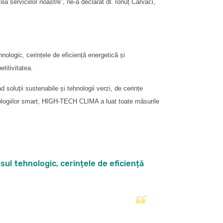
a serviciilor noastre”, ne-a declarat dl. Ionuț Carvaci,
hnologic, cerințele de eficiență energetică și
titivitatea.
soluții sustenabile și tehnologii verzi, de cerințe
ologiilor smart, HIGH-TECH CLIMA a luat toate măsurile
sul tehnologic, cerințele de eficiență