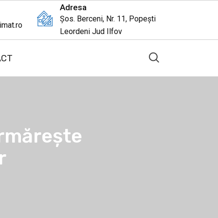
Adresa
Șos. Berceni, Nr. 11, Popești
imat.ro
Leordeni Jud Ilfov
ACT
urmărește
r