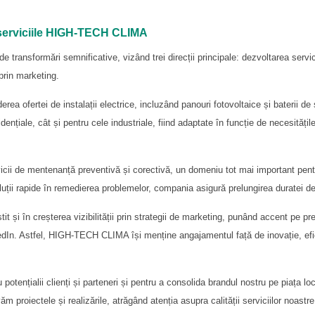
 serviciile HIGH-TECH CLIMA
e transformări semnificative, vizând trei direcții principale: dezvoltarea servic
 prin marketing.
a ofertei de instalații electrice, incluzând panouri fotovoltaice și baterii de 
dențiale, cât și pentru cele industriale, fiind adaptate în funcție de necesități
ii de mentenanță preventivă și corectivă, un domeniu tot mai important pentru 
și soluții rapide în remedierea problemelor, compania asigură prelungirea duratei d
it și în creșterea vizibilității prin strategii de marketing, punând accent pe pr
edIn. Astfel, HIGH-TECH CLIMA își menține angajamentul față de inovație, eficie
potențialii clienți și parteneri și pentru a consolida brandul nostru pe piața l
proiectele și realizările, atrăgând atenția asupra calității serviciilor noastr