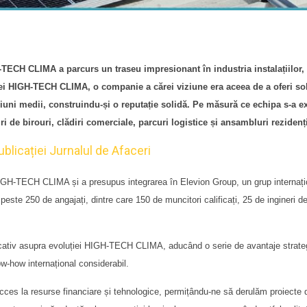
-TECH CLIMA a parcurs un traseu impresionant în industria instalațiilor,
niei HIGH-TECH CLIMA, o companie a cărei viziune era aceea de
a oferi sol
uni medii, construindu-și o reputație solidă. Pe măsură ce echipa s-a e
 de birouri, clădiri comerciale, parcuri logistice și ansambluri rezidenți
blicației Jurnalul de Afaceri
GH-TECH CLIMA și a presupus integrarea în Elevion Group, un grup internațio
e 250 de angajați, dintre care 150 de muncitori calificați, 25 de ingineri de 
ativ asupra evoluției HIGH-TECH CLIMA, aducând o serie de avantaje strategi
w-how internațional considerabil.
t acces la resurse financiare și tehnologice, permițându-ne să derulăm proiect