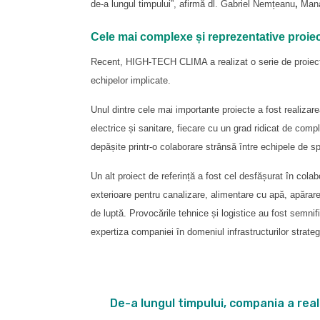
de-a lungul timpului”, afirmă dl. Gabriel Nemțeanu
,
Mana
Cele mai complexe și reprezentative proie
Recent, HIGH-TECH CLIMA a realizat o serie de proiecte
echipelor implicate.
Unul dintre cele mai importante proiecte a fost realizar
electrice și sanitare, fiecare cu un grad ridicat de com
depășite printr-o colaborare strânsă între echipele de spe
Un alt proiect de referință a fost cel desfășurat în co
exterioare pentru canalizare, alimentare cu apă, apărare 
de luptă. Provocările tehnice și logistice au fost semnif
expertiza companiei în domeniul infrastructurilor strateg
De-a lungul timpului, compania a rea