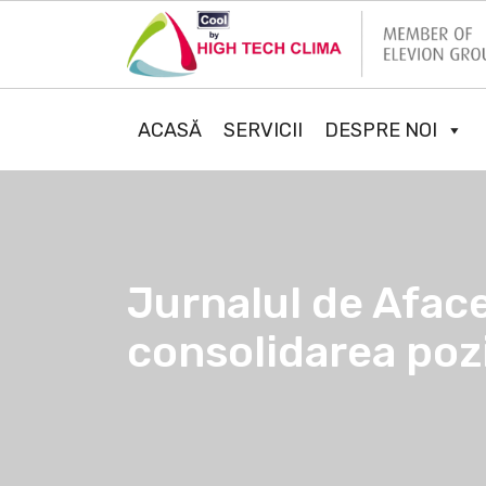
ACASĂ
SERVICII
DESPRE NOI
Jurnalul de Afac
consolidarea poziț