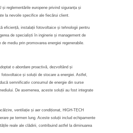
U și reglementările europene privind siguranța și
e la nevoile specifice ale fiecărui client.
ficiență, instalații fotovoltaice și tehnologii pentru
gerea de specialiști în inginerie și management de
ile de mediu prin promovarea energiei regenerabile.
 adoptat o abordare proactivă, dezvoltând și
fotovoltaice și soluții de stocare a energiei. Astfel,
ă reducă semnificativ consumul de energie din surse
 mediului. De asemenea, aceste soluții au fost integrate
călzire, ventilație și aer condiționat, HIGH-TECH
erare pe termen lung. Aceste soluții includ echipamente
le reale ale clădirii, contribuind astfel la diminuarea