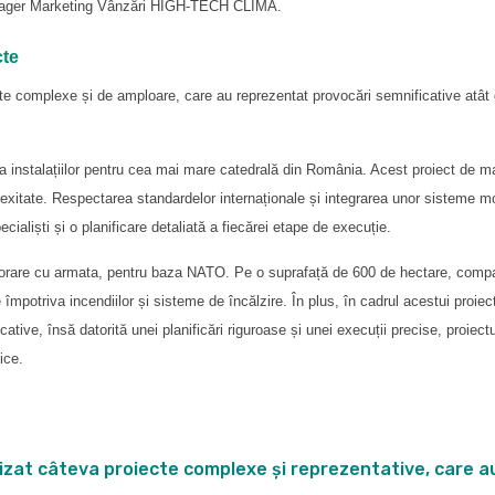
ger Marketing Vânzări HIGH-TECH CLIMA.
cte
 complexe și de amploare, care au reprezentat provocări semnificative atât di
ea instalațiilor pentru cea mai mare catedrală din România. Acest proiect de ma
plexitate. Respectarea standardelor internaționale și integrarea unor sisteme 
cialiști și o planificare detaliată a fiecărei etape de execuție.
laborare cu armata, pentru baza NATO. Pe o suprafață de 600 de hectare, compa
împotriva incendiilor și sisteme de încălzire. În plus, în cadrul acestui proie
icative, însă datorită unei planificări riguroase și unei execuții precise, proie
ice.
lizat câteva proiecte complexe și reprezentative, care 