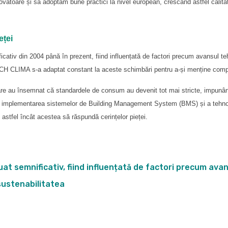
vatoare și să adoptăm bune practici la nivel european, crescând astfel calitate
eței
ficativ din 2004 până în prezent, fiind influențată de factori precum avansul te
TECH CLIMA s-a adaptat constant la aceste schimbări pentru a-și menține compe
are au însemnat că standardele de consum au devenit tot mai stricte, impunând 
pus implementarea sistemelor de Building Management System (BMS) și a tehn
 astfel încât acestea să răspundă cerințelor pieței.
uat semnificativ, fiind influențată de factori precum avan
 sustenabilitatea