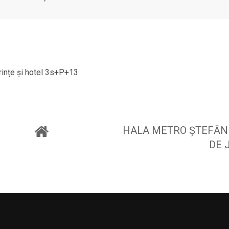
erințe și hotel 3s+P+13
HALA METRO ȘTEFĂNE
DE 