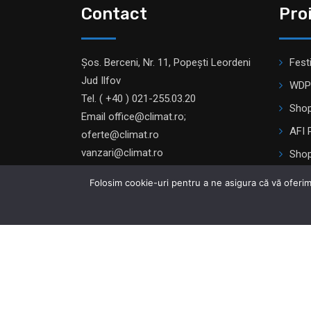
Contact
Pro
Șos. Berceni, Nr. 11, Popești Leordeni
Fest
Jud Ilfov
WDP
Tel. ( +40 ) 021-255.03.20
Shop
Email office@climat.ro;
AFI 
oferte@climat.ro
vanzari@climat.ro
Shop
Prom
Folosim cookie-uri pentru a ne asigura că vă oferim