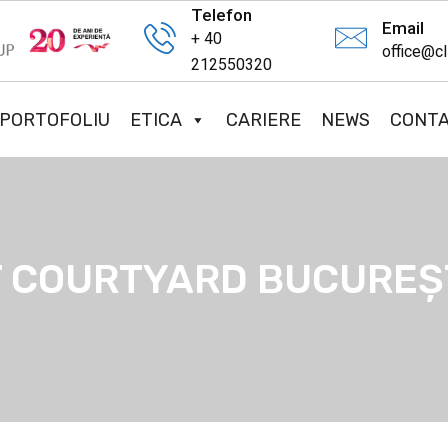
Telefon
Email
+ 40
office@cl
212550320
PORTOFOLIU
ETICA
CARIERE
NEWS
CONT
T COURTYARD BUCUREȘ