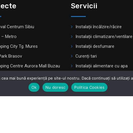
iecte
Servicii
ival Centrum Sibiu
Instalații încălzire/răcire
 – Metro
Instalații climatizare/ventilare
ping City Tg. Mures
Instalații desfumare
Park Brasov
Curenți tari
ping Centre Aurora Mall Buzau
Instalații alimentare cu apa
enada Novi Sad
Brosura PDF
 cea mai bună experiență pe site-ul nostru. Dacă continuați să utilizați
PDF Brochure
Ok
Nu doresc
Politica Cookies
© Copyright High Tech Clima Member of Elevion Grup.